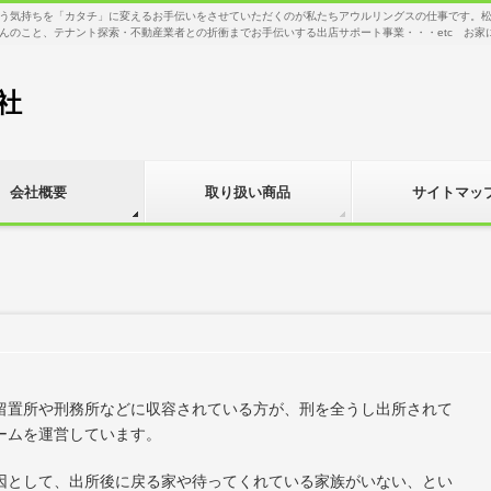
う気持ちを「カタチ」に変えるお手伝いをさせていただくのが私たちアウルリングスの仕事です。
んのこと、テナント探索・不動産業者との折衝までお手伝いする出店サポート事業・・・etc お家
社
会社概要
取り扱い商品
サイトマッ
留置所や刑務所などに収容されている方が、刑を全うし出所されて
ームを運営しています。
因として、出所後に戻る家や待ってくれている家族がいない、とい