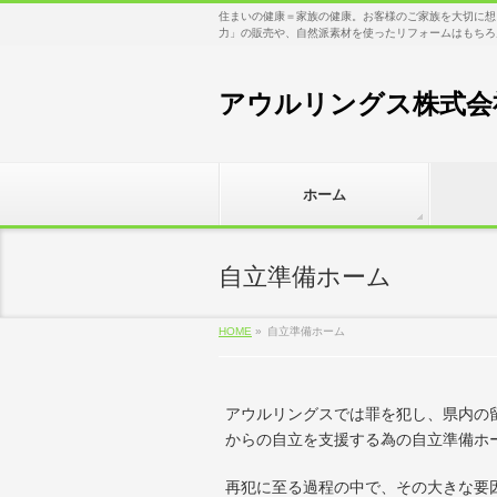
住まいの健康＝家族の健康。お客様のご家族を大切に想
力」の販売や、自然派素材を使ったリフォームはもちろ
アウルリングス株式会
ホーム
自立準備ホーム
HOME
»
自立準備ホーム
アウルリングスでは罪を犯し、県内の
からの自立を支援する為の自立準備ホ
再犯に至る過程の中で、その大きな要